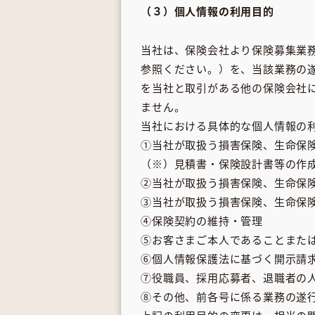
（３）個人情報の利用目的
当社は、保険会社より保険募集業
参照ください。）を、当該業務の
を当社と取引がある他の保険会社
ません。
当社における具体的な個人情報の
①当社が取扱う損害保険、生命保
（※）見積書・保険設計書等の作
②当社が取扱う損害保険、生命保
③当社が取扱う損害保険、生命保
④保険契約の維持・管理
⑤お客さまご本人であることまた
⑥個人情報保護法に基づく開示請
⑦役職員、採用応募者、退職者の
⑧その他、前各号に係る業務の遂