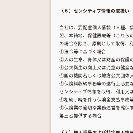
（６）センシティブ情報の取扱い
当社は、要配慮個人情報（人種、
盟、本籍地、保健医療等（これら
の場合を除き、原則として取得、
①法令等に基づく場合
②人の生命、身体又は財産の保護
③公衆衛生の向上又は児童の健全
④国の機関若しくは地方公共団体
⑤保険料収納事務等の遂行上必要
センシティブ情報を取得、利用又
⑥相続手続を伴う保険金支払事務
⑦保険業の適切な業務運営を確保
第三者提供する場合
（７）個人番号および特定個人情