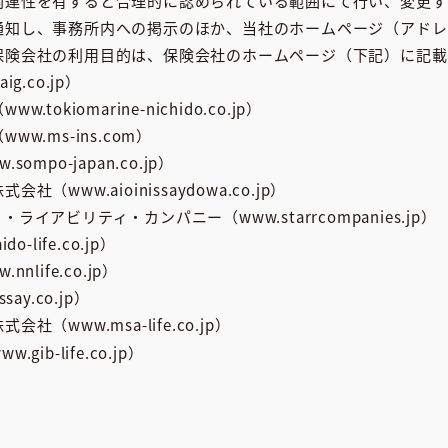
関連性を有すると合理的に認められている範囲にて行い、変更す
通知し、事務所内への掲示のほか、当社のホームページ（アドレ
保険会社の利用目的は、保険会社のホームページ（下記）に記載
.co.jp）
kiomarine-nichido.co.jp）
.ms-ins.com）
po-japan.co.jp）
www.aioinissaydowa.co.jp）
アビリティ・カンパニー（www.starrcompanies.jp）
life.co.jp）
life.co.jp）
y.co.jp）
www.msa-life.co.jp）
b-life.co.jp）